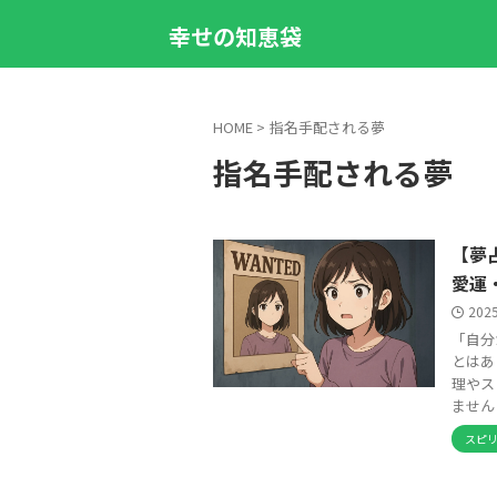
幸せの知恵袋
HOME
>
指名手配される夢
指名手配される夢
【夢
愛運
202
「自分
とはあ
理やス
ません .
スピ