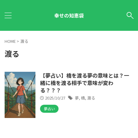
幸せの知恵袋
HOME
>
渡る
渡る
【夢占い】橋を渡る夢の意味とは？一
緒に橋を渡る相手で意味が変わ
る？？？
2025/10/27
夢
,
橋
,
渡る
夢占い